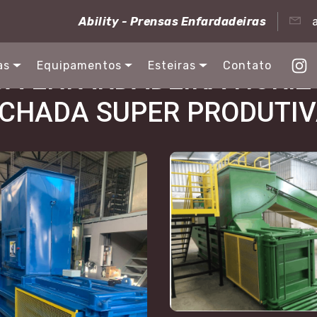
Ability - Prensas Enfardadeiras
as
Equipamentos
Esteiras
Contato
A ENFARDADEIRA HORIZ
CHADA SUPER PRODUTI